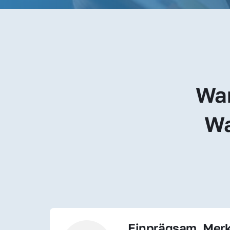
War
Wa
Einprägsam, Merk