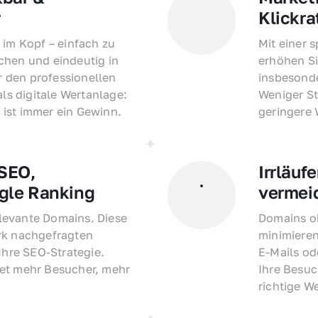
r
Klickra
 im Kopf – einfach zu 
Mit einer 
hen und eindeutig in 
erhöhen Si
den professionellen 
insbesonde
als digitale Wertanlage: 
Weniger St
ist immer ein Gewinn.
geringere
EO, 
Irrläufe
gle Ranking
vermei
evante Domains. Diese 
Domains oh
rk nachgefragten 
minimieren
Ihre SEO-Strategie. 
E-Mails o
et mehr Besucher, mehr 
Ihre Besuc
richtige W