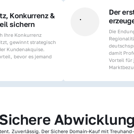
Der ers
z, Konkurrenz & 
erzeug
il sichern 
Die Endung 
 Ihre Konkurrenz 
Regionalit
itzt, gewinnt strategisch 
deutschspr
er Kundenakquise. 
damit Profe
rteil, bevor es jemand 
Vorteil fü
Marktbezu
Sichere Abwicklun
ent. Zuverlässig. Der Sichere Domain-Kauf mit Treuhand-