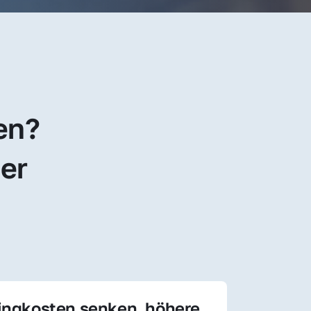
en? 
er 
ingkosten senken, höhere 