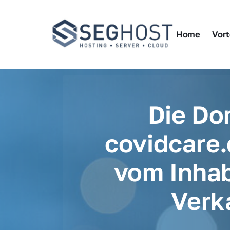
Home
Vort
Die Do
covidcare.
vom Inhab
Verk