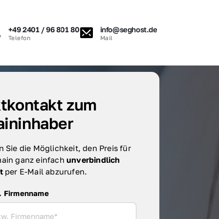
+49 2401 / 96 801 80
info@seghost.de
Telefon
Mail
tkontakt zum 
ininhaber
 Sie die Möglichkeit, den Preis für 
ain ganz einfach 
unverbindlich 
t 
per E-Mail abzurufen.
irmenname
. Firmenname