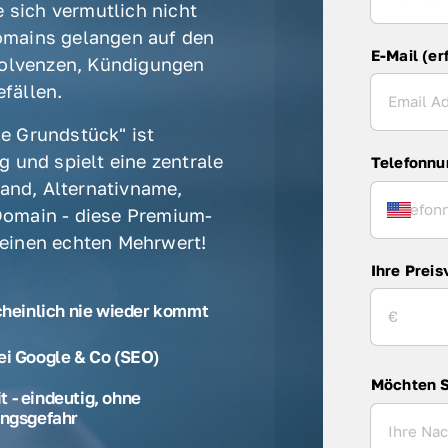
 sich vermutlich nicht 
mains gelangen auf den 
E-Mail (er
olvenzen, Kündigungen 
fällen. 
e Grundstück" ist 
 und spielt eine zentrale 
Telefonn
rand, Alternativname, 
omain - diese Premium-
 einen echten Mehrwert! 
Ihre Preis
cheinlich nie wieder kommt
ei Google & Co (SEO)
Möchten S
 - eindeutig, ohne
ngsgefahr